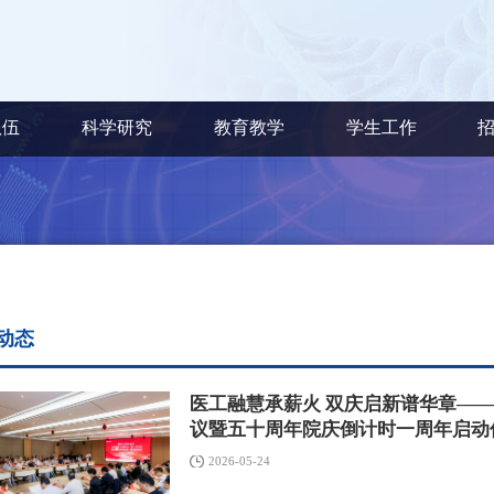
队伍
科学研究
教育教学
学生工作
动态
医工融慧承薪火 双庆启新谱华章—
议暨五十周年院庆倒计时一周年启动
2026-05-24