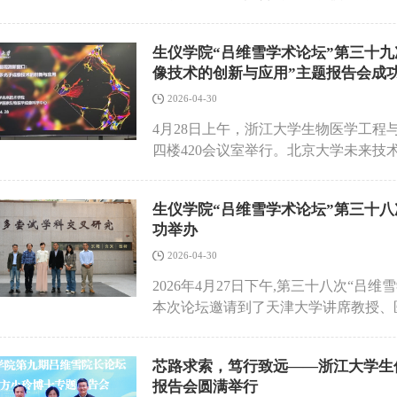
育课。大家纷纷表示，必将以案为鉴，
生物医学科学与工程学院副院长，教育
迁移及干细胞分化的调控规律，阐明了
纪律规矩，将学习感悟转化为履职尽责
医学材料分会常务委员，《APL Bioen
表示，上述研究成果不仅深化了对生物
工作作风，为学院各项事业高质量发展贡献
生仪学院“吕维雪学术论坛”第三十
为“超动态水凝胶及其生物医学应用”
组织工程支架开发及植入器械性能提升
像技术的创新与应用”主题报告会成
边黎明教授系统介绍了高分子生物材料
研究与临床应用的结合，加速生物材料
出一系列基于可逆交联机制的新型动态
2026-04-30
材料科学、生物医学工程、医学等领域
生物粘附及可注射等多种特性，为深入
表示，曹毅教授团队的系统性研究为生
4月28日上午，浙江大学生物医学工
具。研究发现，在交联结构结合强度相
再生医学的发展具有重要意义。
四楼420会议室举行。北京大学未来
实现细胞力诱导的网络重组，从而促进
春竹受邀作题为“开拓深脑观测新窗口
的机械感应与分化过程。此外，干细胞
院相关领域教师、研究生参加了本次论
配体与水凝胶网络之间稳定而精确的化
生仪学院“吕维雪学术论坛”第三十八
微成像技术研究，围绕自由行为动物深
力学参数是调控细胞与水凝胶相互作用
功举办
化多光子成像技术。其相关成果以第一作者或
高解离常数的主客体交联水凝胶，可通
期刊。其中，他参与研制的微型三光子显
2026-04-30
号传导。同时，细胞粘附多肽与高动态
了在强散射深层组织中的高效成像；该
2026年4月27日下午,第三十八次“
的机械感应依赖性分化具有重要作用。
CA1区钙活动进行成像，成像深度可达1
本次论坛邀请到了天津大学讲席教授、
出重要潜力，不仅能作为性能优异的支
活动观测面临的关键挑战。传统光学显
宾。论坛由生仪学院党委书记周泓教授
生物物理信号提供了一个高度可调控的
荧光信号衰减以及动物运动状态限制等
加了此次学术论坛。刘秀云教授以“神
绕报告内容积极提问、深入探讨。边黎
自由行为条件下的长期观测。针对这些
芯路求索，笃行致远——浙江大学生
域的深厚积淀，系统性地阐述了医工交
水凝胶设计与合成”方面的扎实研究基
荧光收集和系统工程集成等方向，系统
报告会圆满举行
秀云教授从临床痛点出发，深刻剖析了