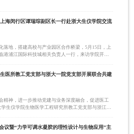
—上海闵行区谭瑞琮副区长一行赴浙大生仪学院交流
化落地，搭建高校与产业园区合作桥梁，5月15日，上
临港浦江国际科技城相关负责人一行，来访学院开展
长许迎科、相关学科带头人参加座谈。谭瑞琮副区长
发展概况与战略布局。他指出，闵行区高度重视科技
大生医所教工党支部与浙大一院党支部开展联合共建
城作为上海科创中心建设的重要承载区，兼具国家级
区两大功能，已形成“一区、一谷、一城、一江”的特色
域集聚了一批国内外龙头企业和行业领军企业，具备
带队来访，核心是希望依托浙大生仪学院的科研与人
会精神，进一步推动党建与业务深度融合，促进医工
需求精准对接，助力闵行区生物医药、医疗器械等产
浙江大学生仪学院生物医学工程研究所教工党支部与浙江大
谭瑞琮副区长一行的到来表示热烈欢迎，并详细介绍
痛消毒供应第三党支部联合开展支部共建活动。双方
果、人才培养等情况。他表示，学院始终坚持“产学研
院附属第一医院庆春院区，通过实地参观、理论学习
求和产业发展痛点，积极推动科研成果走出实验室、走
会议暨“力学可调水凝胶的理性设计与生物应用”主
融合发展的新路径。双方党员参观了浙大一院院史馆
定位与学院的科研方向高度契合，期待双方以此次交