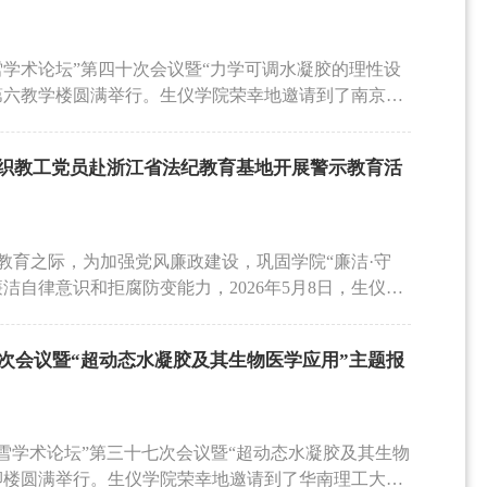
料、影像记录与文化展陈，大家深入了解了浙大一院的发
、人才输送等方面建立长期稳定的合作关系，实现优
受到医院在医疗服务、科技创新和人才培养等方面取
城副总经理张潇丹介绍了园区的产业扶持政策、创新
们进一步增强了服务国家重大需求、推动医学科技进
维雪学术论坛”第四十次会议暨“力学可调水凝胶的理性设
在支持科技成果转化、培育科技企业、引进高端人才
院区会议室开展了专题学习，围绕新时代党建工作要
第六教学楼圆满举行。生仪学院荣幸地邀请到了南京大
成果转化和人才创业提供全方位的服务保障，全力推
理论，进一步强化政治引领，凝聚思想共识。大家一
授，《Biophysics Reviews》主编曹毅教授，
头人也结合自身研究方向，介绍了可转化的科研成果
量发展，立足本职岗位，推动党建工作与科研创新、
凝胶的理性设计与生物应用”的报告会。会议由浙江大学
高度重视科研成果的产业化落地，助力科研成果从实
生命健康的能力与水平。浙一医院冯智英书记主持了
织教工党员赴浙江省法纪教育基地开展警示教育活
系统分享了其团队在水凝胶材料力学调控、界面粘附
科技城的产业定位，学院将梳理智能医疗设备、生物
情况进行了详细介绍，并结合临床现状，介绍了手术
最新研究成果，为生物材料在组织修复与再生医学领
果，他将全力做好沟通协调工作，为双方科研合作、
作的临床特点与技术挑战。刘清君书记对生仪学院和
软物质材料作为组织工程与植入器械的核心载体，其
术、人才、产业的深度融合。双方围绕科研成果转
享，重点介绍了支部的党建工作及与研究所党建业务
中指出，这类材料不仅需要为细胞生长与组织再生提
成果转化方面，双方就建立成果转化对接机制、搭建
教育之际，为加强党风廉政建设，巩固学院“廉洁·守
学传感与生物医学信息学两大研究方向的基本情况。
细胞分化、细胞外基质组分合成及自组装等关键生物
区的产业资源和政策优势，加速科技成果的产业化进
洁自律意识和拒腐防变能力，2026年5月8日，生仪学
了各自的研究方向或临床需求，双方围绕生物医学传
生组织的精准匹配，始终是领域内的重大挑战。针对
开展关键技术攻关、共建研发平台等合作模式，重点
赴浙江省法纪教育基地，开展了一场深刻的警示教育活
前沿研究方向以及输血、疼痛干预等临床需求展开了
料——水凝胶为研究对象，开创性地采用“自下而上”的
梳理合作切入点，助力园区产业升级和学院科研水平
观了“紧紧抓住‘关键少数’——‘一把手’违纪违法案例
在切入点与联合攻关方向。本次支部共建活动进一步
手，深入探究受力单元的力学响应机制，成功构建了
次会议暨“超动态水凝胶及其生物医学应用”主题报
高校培养+园区实践”的人才培养模式，推动学院毕业生
江 勇立潮头”等主题展厅。一份份引人沉思的忏悔书、一
建了党建共建、合作共赢的平台。未来，双方党支部
出可实现力学特性时空动态调控的新型水凝胶材料。
学生的实践能力和产业适配度，实现人才培养与产业
少数党员领导干部因政绩观错位、权力观扭曲，最终
叉合作，推动科研成果与临床需求精准对接，为服
的局限，为定制化生物材料的开发提供了理论依据与
步深化了校地产学研合作内涵，为双方后续开展全方
每一位党员深受震撼、深受警醒。全体党员还实地参
贡献力量。文 万浩/图 党支部
生物材料与原生组织的粘附优化问题，通过分子层面
研成果转化、培育优质人才、促进产业高质量发展具
境的现场警示教育，让全体党员切身感受到党纪国法
吕维雪学术论坛”第三十七次会议暨“超动态水凝胶及其生物
料与组织的整合效率，为组织诱导性材料与工程支架
鉴，警钟长鸣。此次活动是一堂生动而震撼的警示教
卿楼圆满举行。生仪学院荣幸地邀请到了华南理工大学
还深入揭示了材料宏观与微观力学特性对细胞生长、