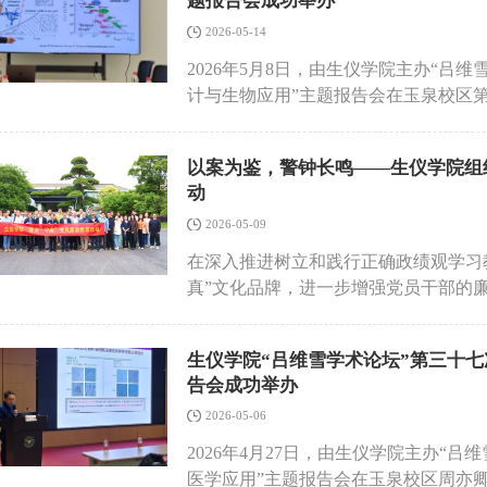
题报告会成功举办
与“小八千卷楼”。通过珍贵的历史资
流为契机，在科研成果转化、联合攻关
展历程、医学精神与文化传承，深刻感
2026-05-14
势互补、共赢发展。临港浦江国际科技
得的重要成果。参观过程中，党员同志
2026年5月8日，由生仪学院主办“吕
服务体系及企业需求，重点阐述了园区
步的责任感与使命感。与会党员在庆春
计与生物应用”主题报告会在玉泉校区
等方面的具体举措，表示将为学院科研
求和科技创新使命，深入学习党的创新
学教授，国家杰出青年基金获得者，江苏特聘教
动双方合作落地见效。学院相关学科带
致表示，要坚持以高质量党建引领高质
为师生带来了一场主题为“力学可调水
和合作意向。许迎科副院长表示，学院
临床需求深度融合，不断提升服务人民
以案为鉴，警钟长鸣——生仪学院组
百人计划研究员田良飞主持。曹毅教授
验室走向市场一线。针对临港浦江国际
座谈交流环节，首先对浙一医院支部的
动
优化及细胞生物物理机制解析等领域的
传感技术、脑机接口等领域的可转化成
麻醉、疼痛管理、输血与消毒供应等工
域的应用提供了创新性解决方案。生物
2026-05-09
成果转化提供全方位保障，助力实现技
生物医学工程学科的发展历史进行了分
力学特性直接决定材料功能实现。报告
化、项目合作等展开深入交流。在科研
在深入推进树立和践行正确政绩观学习
互促的情况，并介绍了研究所在生物医
供力学支撑，更需通过力学信号调控干
技术转移平台达成共识，学院将依托园
真”文化品牌，进一步增强党员干部的廉
双方参与座谈交流的党员同志分别介绍
学过程。然而，如何实现力学特性与原
程。在项目合作方面，双方探讨了联合
院党委、纪委组织40余名教职工党员
感、医学信息、即时检测、脑机接口等
这一难题，曹毅教授团队以典型生物材
围绕生物医药、智能医疗仪器等领域，
动。在讲解员的引导下，全体党员依次参
深入交流，积极探讨医工交叉合作的潜
研究策略。团队从材料微观结构解析入
生仪学院“吕维雪学术论坛”第三十七
提升。在人才培养方面，双方将探索“
警示展”“不忘初心 牢记使命”“清廉浙
加强了学院与医院之间的沟通联系，搭
宏观力学特性的理性设计模型，并开发
告会成功举办
向临港浦江国际科技城企业输送，提升
个个发人深省的典型案例，深刻揭示了
将继续发挥党建引领作用，深化医工交
这一突破打破了传统材料设计中试错法
需求的同频共振。此次交流座谈，进一
滑向违纪违法深渊的惨痛教训，让在场
2026-05-06
务“健康中国”战略和学校“双一流”建设
技术路径。在界面设计方面，团队聚焦
位、深层次合作指明了方向，对推动科
观了南郊监狱旧址现场教学点，身临其
2026年4月27日，由生仪学院主办“
的界面修饰与结构设计，显著提升了材
有重要意义。
的刚性约束和自由的弥足珍贵。以案为
医学应用”主题报告会在玉泉校区周亦
的界面设计开辟了新方向。此外，研究