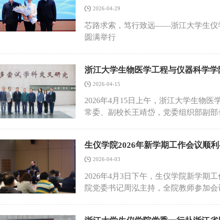
细胞三维行为中的关键作用与内在机制
后，赵春竹研究员重点介绍了微型化三
变。依托其团队在医工交叉领域的深厚
2026-04-29
知与响应”提供了全新视角，引起了在
像具有更长激发波长、更强深层穿透能
手段为临床医学赋能。刘秀云教授强调
致地解答了大家就材料设计原理、生物
芯路求索，笃行致远——浙江大学生仪
动观测。为了适应自由活动动物实验需
段将复杂的神经信号转化为可量化、可
学科研究中的心得体会，并对动态生物
圆满举行
光收集效率提升和成像稳定性等方面进
能保护的跨越式诊疗。作为国家重点研
展望，激发了在场师生对前沿科学问题
动小鼠中开展深层脑区结构与功能成像
团队近期在脑机接口领域的研发成果及
层神经元与感觉运动行为相关活动中的
实现对神经重症患者脑部状态的精准捕
浙江大学生物医学工程与仪器科学学
还介绍了多色、深层、跨尺度神经成像
下的诊断效率，更为后续的精准诊疗方
2026-04-15
化，研究团队实现了多色深层微型化双
中的巨大潜力。刘秀云教授带来的前沿
μm，为自由活动小鼠中神经元结构、
2026年4月15日上午，浙江大学生
生仪学院师生在医工交叉领域的探索创
队还围绕自适应三光子成像开展探索，结
常委、副校长王靖岱，党委组织部副部
潮，进入了热烈的互动交流环节。生仪
层脑区成像的信背比，为复杂脑组织环
员，系所室负责人和教师代表等参加会
秀云教授进行了深度交流。在探讨临床
交流环节，赵春竹研究员与现场师生围
长单珏慧宣读学校干部任免文件，刘华
项目首席科学家的经验，深入解析了医
生仪学院2026年新学期工作会议顺
子显微成像在神经科学中的应用，以及
务。会上，王靖岱副校长充分肯定了上
议青年学子在科研初期就要具备规范意
与会师生表示，报告内容兼具基础科学
对周泓同志及新班子寄予厚望。他强调
2026-04-03
秀云教授严谨治学的逻辑思辨与对医学
深脑观测技术的发展方向具有重要启发
政治与战略属性，将服务国家重大战略
掌声。会后，刘秀云教授在刘清君教授
2026年4月3日下午，生仪学院新学
一步拓展了学院师生对微型化多光子显
行。要厚植实干精神与团结协作的学科
刘秀云教授详细了解了学院在高端医疗
院党委书记周泓主持，全院教师参加会
的认识。论坛的举办促进了学院与国内
治纪律和规矩，贯彻民主集中制，主动
近年来取得的显著成果表示高度评价。
经费的意识，学院特邀计财处庄惠银老
成像技术创新和交叉学科发展提供了有
班子胸怀高远使命，充分发挥学科交叉
疗的最前沿图景，更为生仪学院师生在
系统讲解了科研经费入账流程、日常报
院实际探索一流学科建设路径，把师生