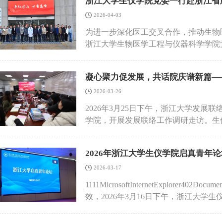
浙江大学生仪学院党委一行赴浙江省
结合典型违规案例，深入剖析常见问题
设，提高战略谋划能力，弘扬团结协作
使用的规范性与安全意识具有重要指导
2026-04-03
领下，以“功成不必在我，功成必定有
牢廉洁防线，为科研工作健康有序开展
为进一步深化医工交叉合作，推动生物医
全面推进中华民族伟大复兴作出积极贡
2026年度工作会议精神，重点介绍了
浙江大学生物医学工程与仪器科学学院
组织决定，衷心感谢学校和生仪学院多
委专题会议明确的“一圈一网一高地”任
院全体班子成员及教师代表等一同参加
学院的发展。刘华锋、许迎科同志分别
学前五十位，多项办学指标创历史新高，
的陪同下，生仪学院一行首先参观了医
结协作、认真履职、全力以赴，共同推
是“十五五”开局之年，也是建设全球
凝心聚力促发展，共话院庆谱新篇—
场讲解了重离子治疗系统的运行机制、
子作表态发言。他表示，坚决拥护和支
科目标，深化教师队伍体制改革，强化
到了高端医疗设备在肿瘤精准治疗中的
2026-03-26
出与努力表达衷心的感谢，对刘华锋同
力，为学校建设全球卓越创新型大学贡
医院党委副书记、副院长张宏首先代表
表示祝贺。学院领导班子将始终坚持党
2026年3月25日下午，浙江大学发
案作详细解读，从工作安排、组织保障
院发展历程、学科建设、临床特色及未
力；聚焦一流目标，狠抓工作落实；严
学院，开展发展联络工作调研走访。生
始终坚持以学生成长为中心，在原有“三
华、医学工程部主任王慈勇、院士办公
的发展提供更好的平台和支持。在学校
辰星及学院发展联络工作相关人员参会
位、全领域”的育人体系，全力营造关
夏亮分别就医院人才队伍、设备配置、
世界一流学科，以奋发有为的姿态书写
备等核心议题深入交流，为学院后续工
生、以情暖仪，全员同心共筑学生成长
介绍。座谈会上，双方围绕医工交叉人
2026年浙江大学生仪学院启真青年
战略需求、助力学校发展大局作出新的
先介绍了生仪学院近年来发展联络工作
绩观学习教育。他强调，学院班子要以
议题展开了深入交流。周泓书记表示，
的工作重点。刘峥嵘主任对生仪学院发
2026-03-17
略要求为指引，团结带领全院师生实现学
等领域具有扎实的研究基础，期待与浙
指出，发展联络工作是高校连接校友、
当、宽胸怀、善感召”，持续加强集体
1111MicrosoftInternetExplorer402
面开展务实合作，共同推动医学与工程
人才培养、品牌塑造具有重要的指导意
院领导班子将紧密围绕“心怀国之大者
效，2026年3月16日下午，浙江大
步加深了双方的了解，为后续建立长期
显特色的关键契机，发展联络办公室将
育与推动中心工作、“十五五”重点任
利举办。本次青年论坛吸引了来自英国
院院庆筹备及长期发展提供全方位、深
效。会上表彰了2025年度先进工作者
外知名高校10位优秀青年学者共话学术