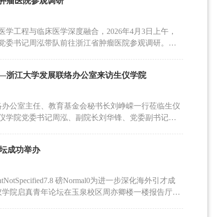
肿瘤医院参观调研
与关键风险环节。本次宣讲对提升学院教师科研经费
的精神，凝聚发展合力。他期待生仪学院在新班子带
意义。学院表示，将持续加强科研经费管理培训，筑
我”的使命担当，不断取得更大成就，为以中国式现代化
提供坚实保障。会上，刘华锋副院长传达了浙江大学
学工程与临床医学深度融合，2026年4月3日上午，
献。离任班子成员林辉作表态发言，他表示坚决拥护
学校建设“全球卓越创新型大学”的战略目标，以及省委常
党委书记周泓带队前往浙江省肿瘤医院参观调研。学
年来的信任与支持，并将一如既往地关心、支持生仪
务部署。回顾“十四五”期间，学校综合排名进入全球大
调研。在浙江省肿瘤医院党委副书记、副院长张宏等
作表态发言，衷心感谢组织的培养与信任，表示将团
一流课程建设位居全国前列。刘华锋指出，2026年
院重离子医学中心，医院党委委员、副院长单国平现
动学院实现高质量发展。最后，周泓书记代表学院班
卓越创新型大学的起步之年。生仪学院要锚定世界一流学
—浙江大学发展联络办公室来访生仪学院
临床应用场景及最新建设成果，让老师们近距离感受
持学校党委的任命决定，对林辉同志几年来的辛勤付
重大任务、平台建设与成果转化，提升社会服务能
重要作用。随后，双方举行座谈交流会。浙江省肿瘤
志转任正职、许迎科同志履新加入学院领导班子队伍
献生仪力量。吴丹副院长就学生集体关怀工作实施方
医院对生仪学院一行的到访表示热烈欢迎，并围绕医
的领导，把稳政治方向；精诚团结协作，汇聚发展合
展联络办公室主任、教育基金会秘书长刘峥嵘一行莅临生仪
及实施任务明细等方面进行了系统说明。她强调，要
来规划作了整体介绍。医院组织人事部副主任黄卫
守纪律规矩，涵养清风正气，继续努力为每一位师生
仪学院党委书记周泓、副院长刘华锋、党委副书记陈
全育人”基础上，进一步构建“全员、全过程、全方
室副主任朱韵甜、科研部副主任娄懿、医务部副主任
党委的坚强领导下，铭记初心、勇担使命，努力建设
，双方围绕发展联络工作提质增效、五十周年院庆筹
心关爱学生成长的良好氛围。吴丹号召全体教师以心聚
院所融合机制、科研工作及医疗运行情况进行了专题
浙江大学生仪学院发展的崭新篇章，为更好服务国家
作锚定方向、凝聚合力。调研座谈会上，周泓书记首
港湾。周泓书记带领全院教师开展树立和践行正确政
才培养、科研协同创新、高端医疗装备研发与转化等
论坛成功举办
更大贡献！
的整体情况、成效亮点及现阶段筹备学院50周年院庆
习近平总书记对浙江大学系列重要指示精神和强国战
生仪学院在生物医学信息、医学影像、智能诊疗仪器
展联络工作取得的阶段性成果给予高度评价。刘主任
院“十五五”期间战略迭代。要做到“高站位、勇担
江省肿瘤医院在科学研究、平台共建、学生培养等方
汇聚资源、传承文脉的核心纽带，对学院学科建设、
关怀，用心、用情解决师生的急难愁盼。周泓表示，学
DocumentNotSpecified7.8 磅Normal0为进一步深化海外引才成
的交叉融合，服务“健康中国”战略。此次调研活动进一
义。她强调，五十周年院庆是生仪学院凝聚共识、彰
，奋力走在前列”主题，明目扩胸、实事求是，将学习教
学生仪学院启真青年论坛在玉泉校区周亦卿楼一楼报告厅顺
稳定的合作机制奠定了良好基础。
从资源整合、项目策划、人员配备等方面，为生仪学
务紧密结合，以推动高质量发展的实绩检验学习教育成
剑桥大学、英国帝国理工学院、美国耶鲁大学等海内
层次指导，助力学院将发展联络工作与学科建设、人
及奖教金获得者。最后，全体教师进行了“同心护航”心理
创新，为学院“双一流”建设注入青春动能。生仪学院学