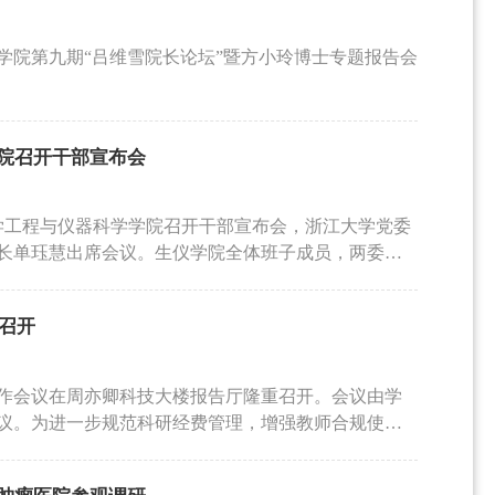
。这一研究为“理解细胞在动态微环境中的机械信号感
光子显微成像技术的设计理念和应用进展。三光子成
积淀，刘秀云教授详细介绍了如何利用前沿工程技术
场师生的浓厚兴趣，并展开了热烈讨论。边教授耐心细
力和更低离焦背景等优势，适合用于深层脑区神经活
，医工结合的本质在于深入临床场景，通过工程学手
机制验证等多个层面提出的问题，同时分享了他在跨
学院第九期“吕维雪院长论坛”暨方小玲博士专题报告会
求，研究团队在显微系统小型化、光路结构优化、荧
干预的临床决策支持信息，从而实现从生命维持到功
材料在组织工程与再生医学中的未来发展方向进行了
行了系统设计，使微型化三光子显微镜能够在自由活
发项目首席科学家，刘秀云教授重点分享了天津大学
的进一步思考。
。相关研究进一步展示了该技术在观察后顶叶皮层第6
临床应用突破。她详细阐述了团队如何通过医工结合
应用潜力。除微型化三光子显微镜外，赵春竹研究员
捉与动态分析。这些新技术不仅提升了重症监护场景
院召开干部宣布会
方面的最新进展。通过光学系统设计和成像策略优
案提供了科学依据，展现了脑机接口技术在临床医学
光子显微成像，并将双光子成像深度推进至约800
思考，不仅展示了神经重症诊疗的最前沿图景，更为
功能及多组分同步观测提供了新的技术手段。同时，团
物医学工程与仪器科学学院召开干部宣布会，浙江大学党委
新提供了方向。报告结束后，现场学术氛围达到高
合混合DM-SLM与DMD弹道光筛选等方法，提高深
长单珏慧出席会议。生仪学院全体班子成员，两委委
学院师生立足基础研究与临床转化的多维视角，与刘
境下的高质量光学观测提供了新的解决方案。在报告
议。会议由学院党委书记周泓主持。党委组织部副部
转化难题时，刘秀云教授结合自身获批国家重点研发
绕微型化显微镜系统设计、深脑成像信号获取、多光
锋任院长，许迎科任副院长，免去林辉的副院长职
疗器械从实验室原型到临床准入的长周期属性。她建
利召开
未来光学脑机接口技术发展等问题进行了深入讨论。
一届领导班子为学院高质量发展做出的重要贡献，并
识，关注传感器的长期生物兼容性与临床鲁棒性。刘
问题、光学仪器创新和生物医学应用价值，对于理解
，要始终把政治建设摆在首位，深刻把握高等教育的
人文的深切关怀，深深感染了在场师生，赢得了阵阵
意义。本次吕维雪学术论坛内容丰富、交流充分，进
需求作为核心使命，推动学院发展与国家需求同向同
的陪同下，参观了生仪学院相关科研平台与实验室。
期工作会议在周亦卿科技大楼报告厅隆重召开。会议由学
微成像、深脑神经活动观测和光学脑机接口前沿技术
文化，营造开放竞争、团结奋进的学术生态；严守政
器械研发、生物传感器等领域的最新布局，并对学院
议。为进一步规范科研经费管理，增强教师合规使用
高水平研究团队之间的学术交流，也为推动生物医学
谋划、抢抓机遇，夯实长远发展根基。王校长要求新
刘秀云教授带来的前沿思考，不仅展示了神经重症诊
师作“科研经费合规使用及警示教育”专题宣讲。庄老师
益借鉴。
优势，聚焦一流、服务大局；勇于担当作为，结合学
医工交叉领域的探索创新提供了方向。
销基础规范、项目结题结转及预研基金使用要点，并
利益作为工作的出发点和落脚点；持续加强班子建