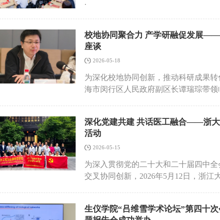
.
校地协同聚合力 产学研融促发展—
座谈
2026-05-18
为深化校地协同创新，推动科研成果转
海市闵行区人民政府副区长谭瑞琮带领
交流座谈。生仪学院院长刘华锋、副院
介绍了闵行区及临港浦江国际科技城的
深化党建共建 共话医工融合——浙
创新与产业融合，而临港浦江国际科技
活动
高新技术产业开发区和国家级综合保税
产业布局，在生物医药、集成电路等领
2026-05-15
完善的产业生态和成果转化载体。此次
为深入贯彻党的二十大和二十届四中全
才优势，推动高校科研成果与园区产业
交叉协同创新，2026年5月12日，
业高质量发展。刘华锋院长代表学院对
学医学院附属第一医院手术麻醉输血疼
了学院的发展历程、学科建设、科研成
党员教师、医护骨干齐聚浙江大学医学
用”一体化发展理念，聚焦国家战略需
生仪学院“吕维雪学术论坛”第四十次
与交流座谈，共同探索党建引领下医工
向市场，而临港浦江国际科技城的产业