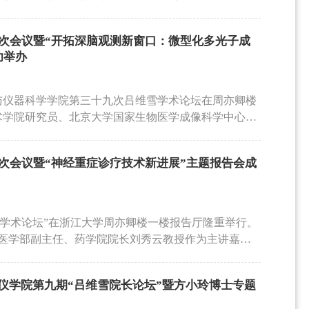
深刻汲取反面典型的惨痛教训，常怀律己之心，严守
部长江学者特聘教授，中国生物材料学会理事、再生
组织再生过程中关键的细胞生物物理机制。曹毅教授
、担当作为的实际行动，以优良的师德师风、务实的
gineering》副主编边黎明教授，为师生带来了一场主题
材料力学特性的科学认知，更为细胞培养体系优化、
力量。 文 汤沁/图 杨丹
九次会议暨“开拓深脑观测新窗口：微型化多光子成
的报告会。会议由浙江大学百人计划研究员田良飞主持。
提供了重要技术支撑。未来，团队将进一步推动基础
功举办
的动态特性如何影响细胞行为。其研究团队成功开发
在再生医学领域的转化进程。本次报告会吸引了来自
水凝胶，该水凝胶具备弹性可调、快速松弛、自愈、
的数位师生参与，现场学术氛围浓厚。与会学者纷纷
揭示三维微环境对细胞行为的调控机制提供了有力工
物材料力学设计提供了全新视角，对推动组织工程与
程与仪器科学学院第三十九次吕维雪学术论坛在周亦卿楼
近的情况下，具有较高解离速率的动态水凝胶能更快
技术学院研究员、北京大学国家生物医学成像科学中心赵
封装在内的干细胞迅速伸展为星状形态，并启动相应
：微型化多光子成像技术的创新与应用”的学术报告。学
的快速三维铺展与机械信号感知，还需依赖细胞粘附
坛。赵春竹研究员长期从事光学脑机接口与多光子显
学偶联。该工作提出，超分子水凝胶中物理交联的动
次会议暨“神经重症诊疗技术新进展”主题报告会成
脑高分辨率观测这一重要科学问题，发展了系列微型
及三维细胞行为的关键因素之一。实验表明，具有较
通讯作者身份发表于Nature Methods等国际学术
过细胞力介导的网络重组有效促进细胞铺展与机械信
微镜重约2.17克，通过优化散射荧光收集能力，实现
水凝胶网络的稳定结合，对实现干细胞在三维环境中
系统可在安全激光功率下，对小鼠全皮层及背侧海马
吕维雪学术论坛”在浙江大学周亦卿楼一楼报告厅隆重举行。
总体而言，该类新型超动态水凝胶在再生医学中展现
.2 mm。报告中，赵春竹研究员首先介绍了深脑神经
医学部副主任、药学院院长刘秀云教授作为主讲嘉
架材料，也为研究细胞如何响应三维微环境中的动态
微成像在进入深层脑区时，会受到组织散射、像差、
主持，副院长许迎科教授及学院师生代表六十余人参
研究平台。讲座现场学术交流气氛热烈，与会师生围
因素影响，难以兼顾高分辨率、深穿透、低侵入性和
经重症诊疗技术新进展”为题，结合其团队在脑机接口领
明教授以清晰的逻辑脉络，系统介绍了其团队在“动态
问题，赵春竹研究员围绕微型化、多光子激发、高效
仪学院第九期“吕维雪院长论坛”暨方小玲博士专题
叉技术在临床神经外科中的前沿应用。报告伊始，刘
础，并重点阐释了“水凝胶网络动态力学特性”在调控干
阐述了团队在深脑成像仪器研制方面的创新思路。随
神经重症患者脑组织的极端脆弱性与病情的瞬息万