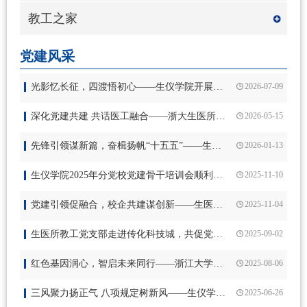
教工之家
党建风采
光影忆长征，四渡悟初心——生仪学院开展电影《四渡》集体红色观影活动
2026-07-09
深化党建共建 共话医工融合——浙大生医所教工党支部与浙大一院党支部开展联合共建活动
2026-05-15
先锋引领谋新篇，奋楫扬帆“十五五”——生物医学工程与仪器科学学院党委召开2025年度党建工作研讨会
2026-01-13
生仪学院2025年分党校党建骨干培训会顺利召开
2025-11-10
党建引领促融合，校企共建谋创新——生医所师生党员赴传化科技城开展学习交流活动
2025-11-04
生医所教工党支部走进传化科技城，共促党建业务深度融合
2025-09-02
红色基因润心，智启未来同行——浙江大学生仪学院医工所师生党员赴绍兴红色学习活动
2025-08-06
三风聚力扬正气 八项规定树新风——生仪学院庆祝建党104周年大会 暨“强教风、优学风、严作风”微党课大赛顺利举行
2025-06-26