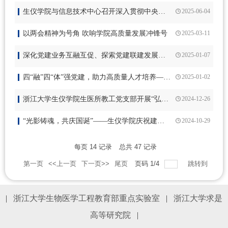
生仪学院与信息技术中心召开深入贯彻中央八项规定精神学习教育联学联建读书班暨党委理论学习中心组会议
2025-06-04
以两会精神为号角 吹响学院高质量发展冲锋号
2025-03-11
深化党建业务互融互促、探索党建联建发展新模式 ——生仪学院医工所教工党支部与浙大附属妇产科医院医工信党支部合作共建
2025-01-07
四“融”四“体”强党建，助力高质量人才培养——生物医学工程与仪器科学学院党委召开党建工作研讨会
2025-01-02
浙江大学生仪学院生医所教工党支部开展“弘扬教育家精神”主题教育活动
2024-12-26
“光影铸魂，共庆国诞”——生仪学院庆祝建国75周年师生红色观影活动
2024-10-29
每页
14
记录
总共
47
记录
第一页
<<上一页
下一页>>
尾页
页码
1
/
4
跳转到
|
浙江大学生物医学工程教育部重点实验室
|
浙江大学求是
高等研究院
|