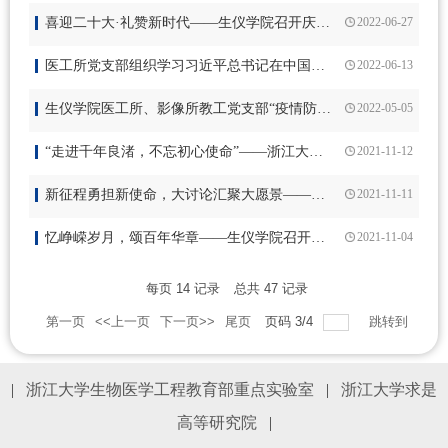
喜迎二十大·礼赞新时代——生仪学院召开庆祝建党101周年大会暨微党课大赛
2022-06-27
医工所党支部组织学习习近平总书记在中国人民大学考察时的重要讲话精神
2022-06-13
生仪学院医工所、影像所教工党支部“疫情防控、党支部在行动” 主题党日活动 ——明峰医疗助力抗疫先进事迹报告
2022-05-05
“走进千年良渚，不忘初心使命”——浙江大学生仪学院赴良渚开展党日学习教育活动
2021-11-12
新征程勇担新使命，大讨论汇聚大愿景——生仪学院 “使命愿景大讨论”主题研讨报告会隆重召开
2021-11-11
忆峥嵘岁月，颂百年华章——生仪学院召开庆祝建党100周年大会暨“初心如磐·百年风华”微党课大赛
2021-11-04
每页
14
记录
总共
47
记录
第一页
<<上一页
下一页>>
尾页
页码
3
/
4
跳转到
|
浙江大学生物医学工程教育部重点实验室
|
浙江大学求是
高等研究院
|