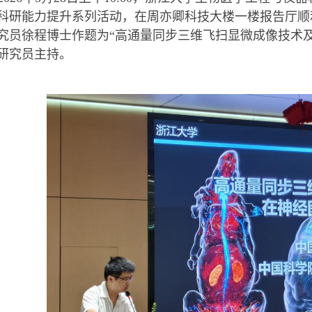
科研能力提升系列活动，在周亦卿科技大楼一楼报告厅顺
究员
徐程博士
作题为
“
高通量同步三维飞扫显微成像技术
研究员主持。