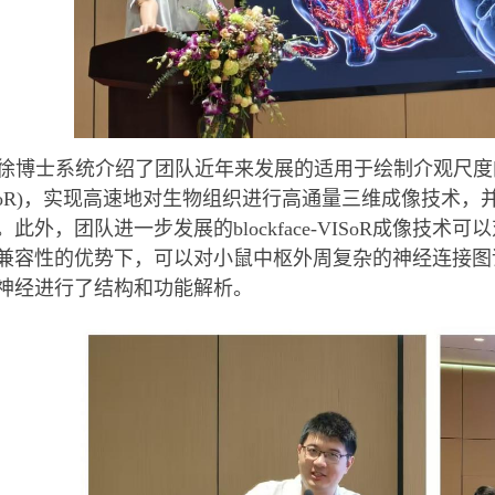
徐博士
系统介绍了
团队近年来发展的适用于绘制介观尺度
oR)
，实现高速地对生物组织进行高通量三维成像技术
，
。
此外
，
团队
进一步发展的
blockface-VISoR
成像技术可以
兼容性的优势下，
可以
对小鼠中枢外周复杂的神经连接图
神经进行了结构和功能解析。