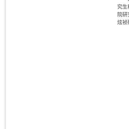
究生
院研
炫祯