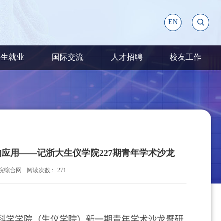
EN
招生就业
国际交流
人才招聘
校友工作
应用——记浙大生仪学院227期青年学术沙龙
院综合网
阅读次数 :
271
科学学院（生仪学院）新一期青年学术沙龙暨研