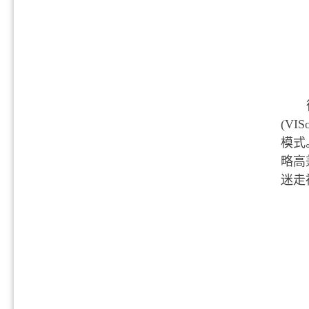
(VIS
模式
略高
迷走