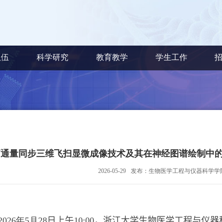
队伍
科学研究
教育教学
学生工作
高通量同步三维飞扫显微成像技术及其在神经图谱绘制中的
2026-05-29
发布：生物医学工程与仪器科学学
2026
年
5
月
2
8
日
上
午
10:00
，浙江大学生物医学工程与仪器