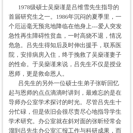
1978
级硕士吴
燊
谨是吕维雪先生指导的
首届研究生之一。
1986
年沉闷的夏季里，一
个厄运毫无预兆地降临在他身上
---
爱人突发
急性再生障碍性贫血，一时高烧不退，情况
危急。吕先生得知后及时伸出援手，联系医
院，安排病房入住，终于挽救了吴
燊
谨
妻子
的性命。于吴
燊
谨
来说，吕先生不仅是授业
恩师，更是救命恩人。
吕先生的另外一位硕士生弟子张昕回忆
起与恩师的点点滴滴时讲到，最难忘的是在
导师办公室学术探讨的时光。尽管吕先生十
分忙碌，但是依旧会很尽责尽心地指导学生
学术研究。办公室就在斜对面的张昕经常会
溜到吕先生办公室汇报工作与科研成果，而