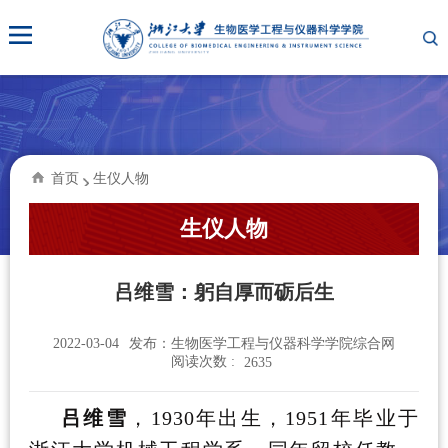
首页
生仪人物
生仪人物
吕维雪：躬自厚而砺后生
2022-03-04
发布：生物医学工程与仪器科学学院综合网
阅读次数 :
2635
吕维雪
，
1930
年出生，
1951
年毕业于