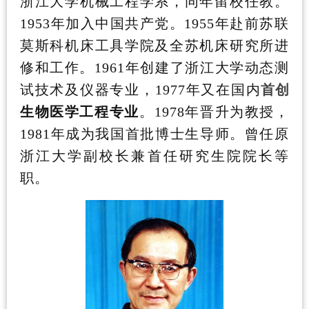
浙江大学机械工程学系，同年留校任教。
1953
年加入中国共产党。
1955
年赴前苏联
莫斯科机床工具学院及全苏机床研究所进
修和工作。
1961
年创建了浙江大学动态测
试技术及仪器专业，
1977
年又在国内
首创
生物医学工程专业
。
1978
年晋升为教授，
1981
年成为我国首批博士生导师。曾任原
浙江大学副校长兼首任研究生院院长等
职。