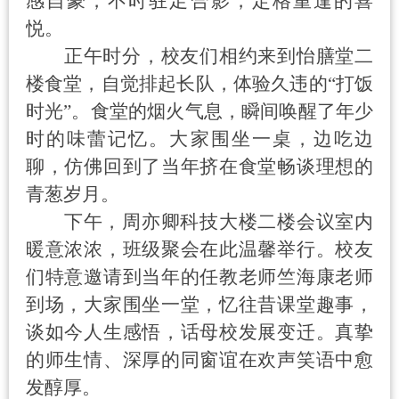
感自豪，不时驻足合影，定格重逢的喜
悦。
正午时分，校友们相约来到怡膳堂二
楼食堂，自觉排起长队，体验久违的
“
打饭
时光
”
。食堂的烟火气息，瞬间唤醒了年少
时的味蕾记忆。大家围坐一桌，边吃边
聊，仿佛回到了当年挤在食堂畅谈理想的
青葱岁月。
下午，周亦卿科技大楼二楼会议室内
暖意浓浓，班级聚会在此温馨举行。校友
们特意邀请到当年的任教老师竺海康老师
到场，大家围坐一堂，忆往昔课堂趣事，
谈如今人生感悟，话母校发展变迁。真挚
的师生情、深厚的同窗谊在欢声笑语中愈
发醇厚。