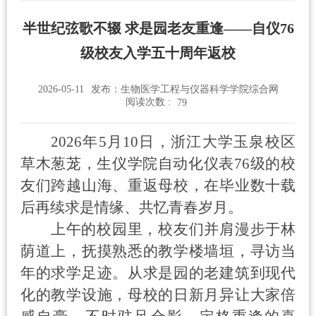
半世纪弦歌不辍 求是园老友重逢——自仪76
级校友入学五十周年返校
2026-05-11
发布：生物医学工程与仪器科学学院综合网
阅读次数 :
79
2026
年
5
月
10
日，浙江大学玉泉校区
草木葱茏，生仪学院自动化仪表
76
级的校
友们跨越山海、重返母校，在毕业数十载
后再续求是情缘、共忆青春岁月。
上午的校园里，校友们并肩漫步于林
荫道上，抚摸熟悉的教学楼墙垣，寻访当
年的求学足迹。从求是园的老建筑到现代
化的教学设施，母校的日新月异让大家倍