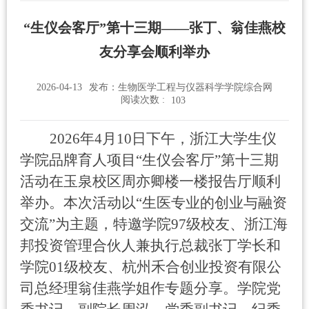
“生仪会客厅”第十三期——张丁、翁佳燕校
友分享会顺利举办
2026-04-13
发布：生物医学工程与仪器科学学院综合网
阅读次数 :
103
2026
年
4
月
10
日下午，浙江大学生仪
学院品牌育人项目
“
生仪会客厅
”
第十三期
活动在玉泉校区周亦卿楼一楼报告厅顺利
举办。本次活动以
“
生医专业的创业与融资
交流
”
为主题，特邀学院
97
级校友、浙江海
邦投资管理合伙人兼执行总裁张丁学长和
学院
01
级校友、杭州禾合创业投资有限公
司总经理翁佳燕学姐作专题分享。学院党