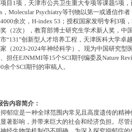
项项目
1
项，天津市公共卫生重大专项等课题
5
项，
s
，
Molecular Psychiatry
等刊物以第一或通信作者
用
4000
余次，
H-index 53
；授权国家发明专利
3
项，
等奖（
2
次），教育部博士研究生学术新人奖，中
市“
131
”创新型人才培养工程，天津医科大学卓越
学家（
2023-2024
年神经科学）。现为中国研究型
员、担任
EJNMMI
等
15
个
SCI
期刊编委及
Nature Rev
00
余个
SCI
期刊的审稿人。
报告内容简介：
抑郁症是一种全球范围内常见且高度遗传的精神
生显著影响，并带来巨大的社会和经济负担。尽管
其神经生物学机制仍不明确。为深入探究抑郁症的