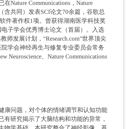
已在
Nature Communications
，
Nature
（含共同）发表
SCI
论文
70
余篇，谷歌总
软件著作权
1
项。曾获得湖南医学科技奖
国电子学会优秀博士论文（首届）。入选
教师发展计划，“
Research.com
”世界顶尖
医院学会神经再生与修复专业委员会常务
iew Neuroscience
、
Nature Communications
健康问题，对个体的情绪调节和认知功能
已有研究
揭示了大脑结构和功能的异常，
生物学基础，本研究整合了神经影像、基