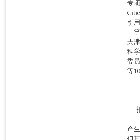
专
Citie
引
一
天津
科
委
等
1
产
但