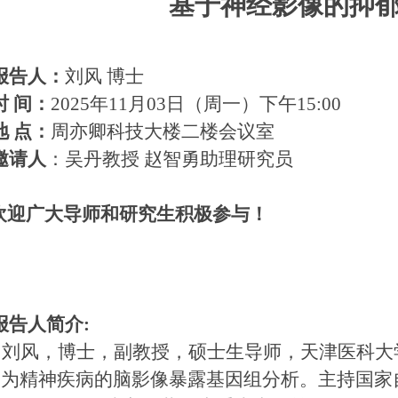
基于神经影像的抑
报告人：
刘风
博士
时
间：
2025
年
11
月
03
日（
周一
）
下午
15
:
0
0
地
点：
周亦卿科技大楼二楼会议室
邀请人
：
吴丹教授
赵智勇助理研究员
欢迎广大导师和研究生积极参与！
报告人简介
:
刘风，博士，副教授，硕士生导师，天津医科大
向为精神疾病的脑影像暴露基因组分析。主持国家