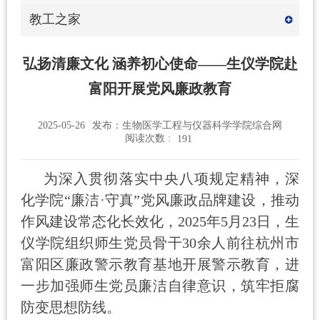
教工之家
弘扬清廉文化 涵养初心使命——生仪学院赴
富阳开展党风廉政教育
2025-05-26
发布：生物医学工程与仪器科学学院综合网
阅读次数 :
191
为深入贯彻落实中央八项规定精神，
深
化学院
“廉洁·守真”党风廉政品牌建设，
推动
作风建设常态化长效化，
2025年5月23日
，
生
仪学院
组织师生党员
骨干
30余人
前往杭州市
富阳区廉政警示教育基地开展
警示教育，
进
一步加强
师生
党员廉洁自律意识，筑牢拒腐
防变思想防线。