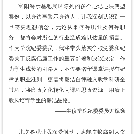
富阳警示基地展区陈列的多个违纪违法典型
案例，以
身边事警示身边人，让我深刻认识到一
旦丧失理想信念，无论从事何等职业及何等职
务，都将会对所在的行业造成难以估量的损害。
作为学院纪委委员，我将
带头落实学校党委和纪
委关于反腐倡廉工作的重要部署和决议决定
；
作
为学生成长的引路人，不仅要恪守
课堂讲授有纪
律的职业准则，更需将廉洁自律融入教学科研全
过程，将廉政文化转化为课程思政资源，用清正
教风培育学生的廉洁品格。
——
生仪学院纪委委员
尹巍巍
此次参观让我深受触动，从蝇贪蚁腐到大贪