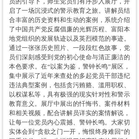
员的引导下，师生党员们有序步入展厅，开
启了一场沉浸式的警示教育之旅。讲解员结
合丰富的历史资料和生动的案例，系统介绍
了中国共产党反腐倡廉的光辉历程、富阳本
地党组织的发展轨迹以及英烈模范的事迹。
通过一张张历史照片、一段段红色故事，党
员们深刻感受到党的初心使命与清正廉洁的
本色要求。
在
“
以案为鉴，警钟长鸣
”
展区
，
集中展示了近年来查处的多起党员干部违纪
违法典型案例，包括贪污贿赂、滥用职权、
以权谋私等，具有极强的现实针对性和警示
教育意义。展厅中展出的忏悔书、案件材料
和相关视频，配合讲解员详实的案情解说，
让每一位党员内心震撼、警钟长鸣。大家切
实体会到
“
贪欲之门一开，悔恨终身难回
”
的