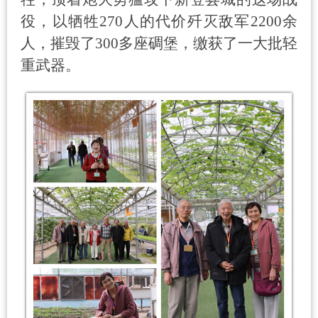
役，以牺牲
270
人的代价歼灭敌军
2200
余
人，摧毁了
300
多座碉堡，缴获了一大批轻
重武器。