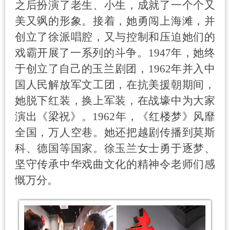
之后扮演了老生、小生，成就了一个个又
美又飒的形象。接着，她勇闯上海滩，并
创立了徐派唱腔，又与控制和压迫她们的
戏霸开展了一系列的斗争。
1947
年，她终
于创立了自己的玉兰剧团，
1962
年并入中
国人民解放军文工团，在抗美援朝期间，
她脱下红装，换上军装，在战壕中为大家
演出《梁祝》。
1962
年，《红楼梦》风靡
全国，万人空巷。她还把越剧传播到莫斯
科、德国等国家。徐玉兰女士勇于逐梦、
坚守传承中华戏曲文化的精神令老师们感
慨万分。