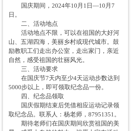
国庆期间，
2024
年
10
月
1
日—
10
月
7
日。
二、活动地点
活动地点不限，可以在祖国的大好河
山、五湖四海，美丽乡村或现代城市。鼓
励教职工们走出办公室，走出家门，亲近
自然，感受祖国的壮丽风光。
三、活动要求
在国庆节
7
天内至少
4
天运动步数达到
5000
步以上，即可领取纪念品一份。
四、纪念品领取
国庆假期结束后凭借相应运动记录领
取纪念品。联系人：杨老师，
87951351
。
期待老师们在国庆期间欣赏祖国的美