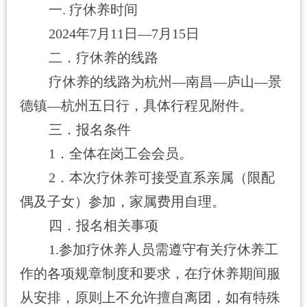
一
.
疗休养时间
2024
年
7
月
11
日—
7
月
15
日
二．疗休养的线路
疗休养的线路为杭州—南昌—庐山—景
德镇—杭州五日行，具体行程见附件。
三．报名条件
1
．全体在岗工会会员。
2
．本次疗休养可接受直系亲属（限配
偶及子女）参加，家属费用自理。
四．报名相关事项
1.
参加疗休养人员需遵守有关疗休养工
作的各项规章制度和要求，在疗休养期间服
从安排，原则上不允许擅自离团，如有特殊