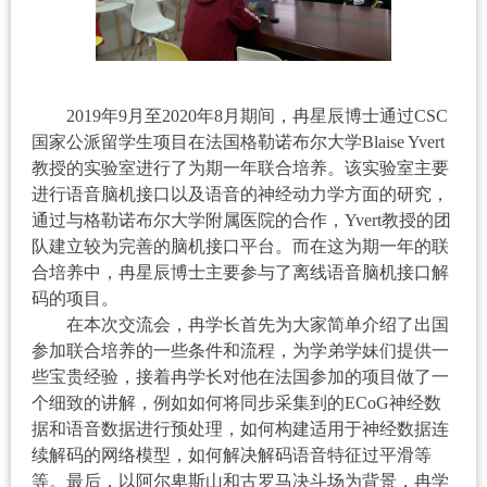
2019
年
9
月至
2020
年
8
月期间，冉星辰博士通过
CSC
国家公派留学生项目在法国格勒诺布尔大学
Blaise Yvert
教授的实验室进行了为期一年联合培养。该实验室主要
进行语音脑机接口以及语音的神经动力学方面的研究，
通过与格勒诺布尔大学附属医院的合作，
Yvert
教授的团
队建立较为完善的脑机接口平台。而在这为期一年的联
合培养中，冉星辰博士主要参与了离线语音脑机接口解
码的项目。
在本次交流会，冉学长首先为大家简单介绍了出国
参加联合培养的一些条件和流程，为学弟学妹们提供一
些宝贵经验，接着冉学长对他在法国参加的项目做了一
个细致的讲解，例如如何将同步采集到的
ECoG
神经数
据和语音数据进行预处理，如何构建适用于神经数据连
续解码的网络模型，如何解决解码语音特征过平滑等
等。最后，以阿尔卑斯山和古罗马决斗场为背景，冉学