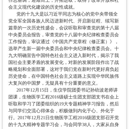
作总基调，迎难而上，开拓进取，取得了改革开放和社
会主义现代化建设的历史性成就。
党的十九大是以习近平同志为核心的党中央带领全
党全军全国各族人民迈进新时代、开启新征程、续写新
篇章的一次历史性盛会，会议听取和审查党的第十八届
中央委员会报告，审查党的十八届中央纪律检查委员会
工作报告，审议通过《中国共产党章程（修正案）》，
选举产生新一届中央委员会和中央纪律检查委员会。十
九大明确宣告中国特色社会主义进入新时代，揭示了我
国社会主要矛盾的发展变化，对新的发展阶段作出了战
略规划和全面部署，这对于我们党在新时代更好肩负起
历史使命，在中国特色社会主义道路上实现中华民族伟
大复兴的中国梦，无疑具有十分重要的意义。
2017
年12月15日，生仪学院团委书记孙幼波老师讲
团课，生物医学工程2016级硕士生团支部团支书在会上
听取和学习了团委组织的19大专题精神学习报告，然后
与同学们交流心得体会，积极做到内化于心、外化于
行。2017年12月21日生物医学工程2016级团支部召开党
的十九大精神专题学习会，与会同学38人，大家从自身